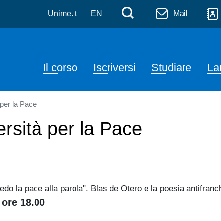
, Letterature Straniere e 
Salta al contenuto principale
Menù di serviz
Cerca
Unime.it
EN
Mail
Navigazione principale
Il corso
Iscriversi
Studiare
La
 per la Pace
versità per la Pace
edo la pace alla parola". Blas de Otero e la poesia antifranc
 ore 18.00