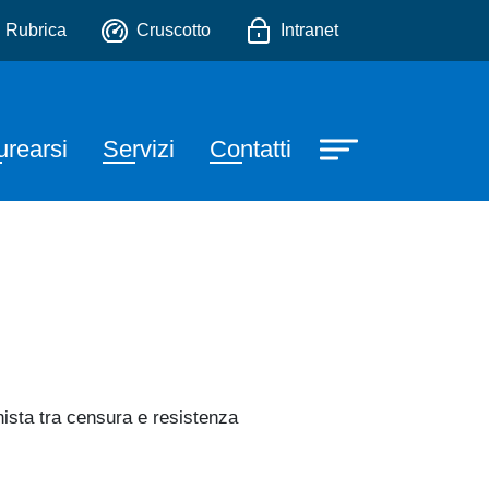
Tecniche della Mediazione 
io
Rubrica
Cruscotto
Intranet
urearsi
Servizi
Contatti
hista tra censura e resistenza