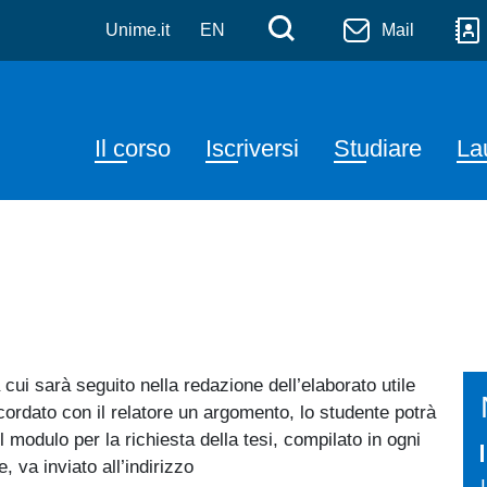
, Letterature Straniere e 
Salta al contenuto principale
Menù di serviz
Cerca
Unime.it
EN
Mail
Navigazione principale
Il corso
Iscriversi
Studiare
La
cui sarà seguito nella redazione dell’elaborato utile
cordato con il relatore un argomento, lo studente potrà
l modulo per la richiesta della tesi, compilato in ogni
, va inviato all’indirizzo