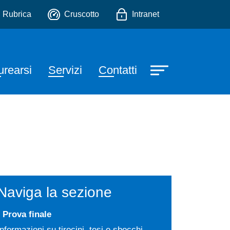
Tecniche della Mediazione 
io
Rubrica
Cruscotto
Intranet
urearsi
Servizi
Contatti
Naviga la sezione
Prova finale
Informazioni su tirocini, tesi e sbocchi.