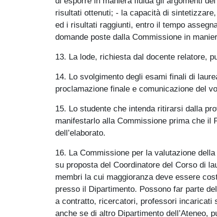
di esporre in maniera fluida gli argomenti del
risultati ottenuti; - la capacità di sintetizzar
ed i risultati raggiunti, entro il tempo assegn
domande poste dalla Commissione in maniera 
13. La lode, richiesta dal docente relatore,
14. Lo svolgimento degli esami finali di laur
proclamazione finale e comunicazione del vo
15. Lo studente che intenda ritirarsi dalla pr
manifestarlo alla Commissione prima che il P
dell’elaborato.
16. La Commissione per la valutazione della 
su proposta del Coordinatore del Corso di 
membri la cui maggioranza deve essere costit
presso il Dipartimento. Possono far parte de
a contratto, ricercatori, professori incaricati
anche se di altro Dipartimento dell’Ateneo, p