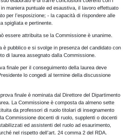
 suo elaborato e di trarre conclusioni coerenti con i
e, in maniera puntuale ed esaustiva, il lavoro effettuato
ato per l’esposizione; - la capacità di rispondere alle
spigliata e pertinente.
 può essere attribuita se la Commissione è unanime.
ea è pubblico e si svolge in presenza del candidato con
to di laurea assegnato dalla Commissione.
ova finale per il conseguimento della laurea deve
residente lo congedi al termine della discussione
prova finale è nominata dal Direttore del Dipartimento
laurea. La Commissione è composta da almeno sette
uita da professori di ruolo titolari di insegnamento
lla Commissione docenti di ruolo, supplenti o docenti
 stabilizzati ed assistenti del ruolo ad esaurimento,
urché nel rispetto dell’art. 24 comma 2 del RDA.