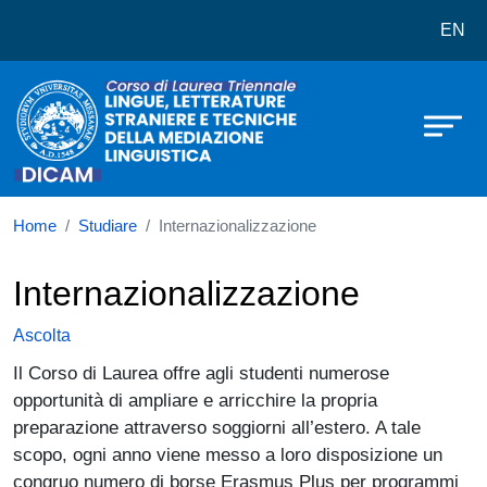
Corso di laurea in Lingue, Letterat
Salta al contenuto principale
EN
Home
Studiare
Internazionalizzazione
Internazionalizzazione
Ascolta
Il Corso di Laurea offre agli studenti numerose
opportunità di ampliare e arricchire la propria
preparazione attraverso soggiorni all’estero. A tale
scopo, ogni anno viene messo a loro disposizione un
congruo numero di borse Erasmus Plus per programmi