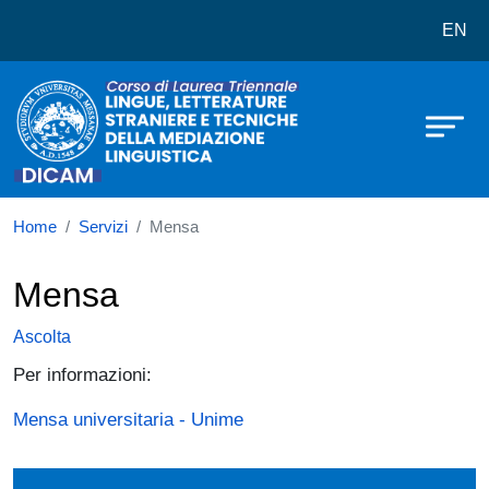
Corso di laurea in Lingue, Letterat
Salta al contenuto principale
EN
Home
Servizi
Mensa
Mensa
Ascolta
Per informazioni:
Mensa universitaria - Unime