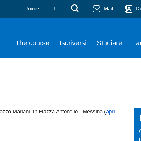
, Letterature Straniere e 
Skip to main content
Menù di servizi
Cerca
Unime.it
IT
Mail
Di
Navigazione principale
The course
Iscriversi
Studiare
La
lazzo Mariani, in Piazza Antonello - Messina (
apri