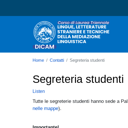
Corso di laurea in Lingue
Home
Contatti
Segreteria studenti
Segreteria studenti
Listen
Tutte le segreterie studenti hanno sede a Pa
nelle mappe
).
Importante!