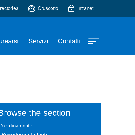
Tecniche della Mediazione 
o
rectories
Cruscotto
Intranet
urearsi
Servizi
Contatti
Browse the section
Coordinamento
Segreteria studenti