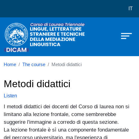
Corso di laurea in Lingue, Letterat
Skip to main content
IT
Home
The course
Metodi didattici
Metodi didattici
Listen
I metodi didattici dei docenti del Corso di laurea non si
limitano alla lezione frontale, come sembrerebbe
suggerire l'immagine a corredo di questa sezione.
La lezione frontale è sì una componente fondamentale
del percorso universitario, ma l'esperienza di