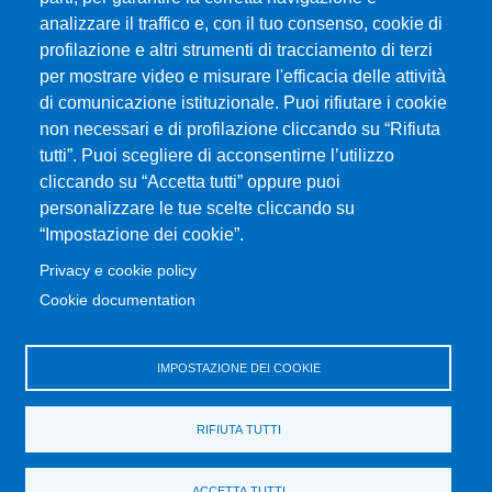
analizzare il traffico e, con il tuo consenso, cookie di
profilazione e altri strumenti di tracciamento di terzi
per mostrare video e misurare l'efficacia delle attività
Università degli Studi di Messina
di comunicazione istituzionale. Puoi rifiutare i cookie
Piazza Pugliatti, 1 - 98122 Messina
non necessari e di profilazione cliccando su “Rifiuta
Cod. Fiscale 80004070837
tutti”. Puoi scegliere di acconsentirne l’utilizzo
P.IVA 00724160833
cliccando su “Accetta tutti” oppure puoi
Centralino: 090 676 1
personalizzare le tue scelte cliccando su
MENÙ SOCIAL
“Impostazione dei cookie”.
Privacy e cookie policy
MENÙ FOOTER 1
Cookie documentation
Accessibility statement
Privacy and cookie policy
Sitemap
IMPOSTAZIONE DEI COOKIE
MENÙ FOOTER 2
RIFIUTA TUTTI
Transparent administration
Change your mind on cookies
ACCETTA TUTTI