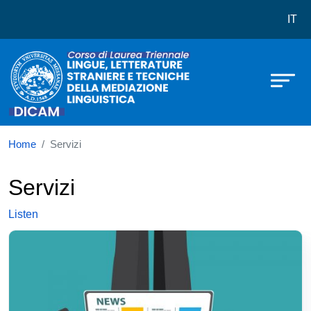
Corso di laurea in Lingue, Letterat
Skip to main content
IT
Home
Servizi
Servizi
Listen
Immagine